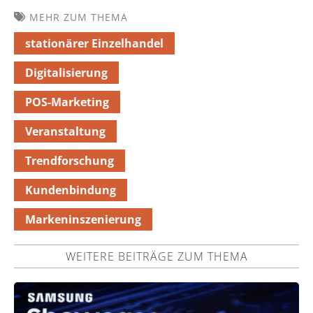
MEHR ZUM THEMA
stationärer Einzelhandel
Digitalisierung
POS-Marketing
Veranstaltung
Trendforschung
Kundenbindung
Markeninszenierung
WEITERE BEITRÄGE ZUM THEMA