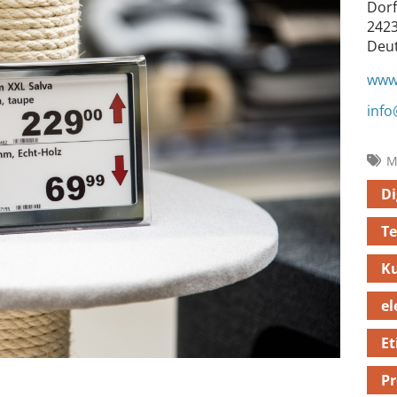
Dorf
2423
Deu
www.
info
M
Di
Te
K
el
Et
Pr