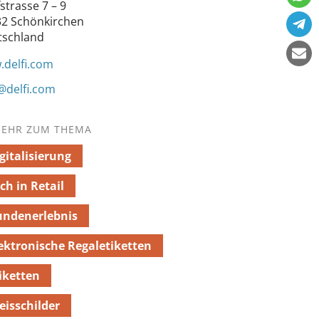
strasse 7 – 9
2 Schönkirchen
tschland
delfi.com
@delfi.com
EHR ZUM THEMA
gitalisierung
ch in Retail
undenerlebnis
ektronische Regaletiketten
iketten
eisschilder