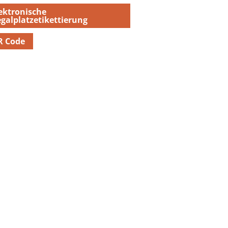
ektronische
galplatzetikettierung
R Code