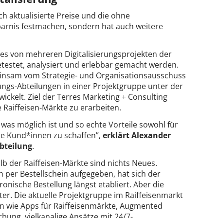
ch aktualisierte Preise und die ohne
sparnis festmachen, sondern hat auch weitere
ines von mehreren Digitalisierungsprojekten der
etestet, analysiert und erlebbar gemacht werden.
insam vom Strategie- und Organisationsausschuss
ungs-Abteilungen in einer Projektgruppe unter der
ickelt. Ziel der Terres Marketing + Consulting
 Raiffeisen-Märkte zu erarbeiten.
en, was möglich ist und so echte Vorteile sowohl für
die Kund*innen zu schaffen”,
erklärt Alexander
abteilung
.
b der Raiffeisen-Märkte sind nichts Neues.
h per Bestellschein aufgegeben, hat sich der
onische Bestellung längst etabliert. Aber die
ter. Die aktuelle Projektgruppe im Raiffeisenmarkt
n wie Apps für Raiffeisenmärkte, Augmented
bung, vielkanalige Ansätze mit 24/7-