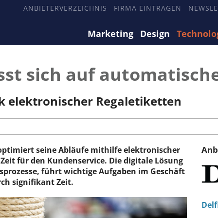
ANBIETERVERZEICHNIS
FIRMA EINTRAGEN
NEWSLE
Marketing
Design
Technolo
ässt sich auf automatisch
 elektronischer Regaletiketten
Anb
ptimiert seine Abläufe mithilfe elektronischer
Zeit für den Kundenservice. Die digitale Lösung
tsprozesse, führt wichtige Aufgaben im Geschäft
h signifikant Zeit.
Del