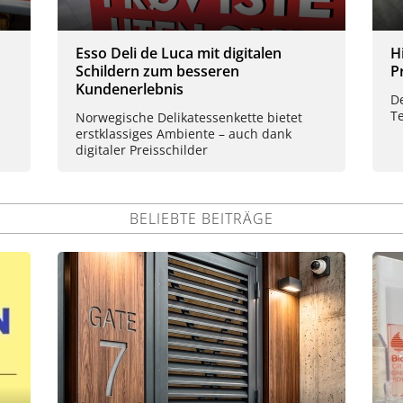
Esso Deli de Luca mit digitalen
H
Schildern zum besseren
P
Kundenerlebnis
D
Te
Norwegische Delikatessenkette bietet
erstklassiges Ambiente – auch dank
digitaler Preisschilder
BELIEBTE BEITRÄGE