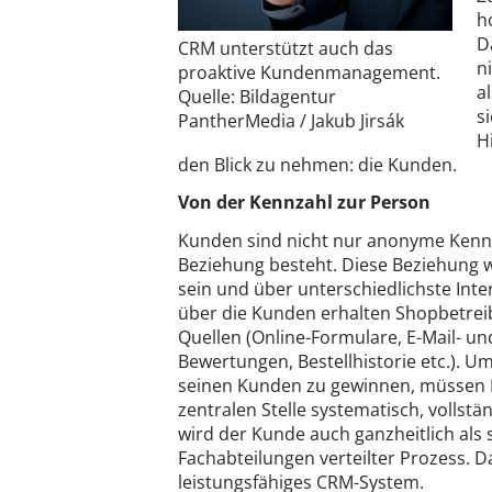
h
D
CRM unterstützt auch das
n
proaktive Kundenmanagement.
a
Quelle: Bildagentur
s
PantherMedia / Jakub Jirsák
H
den Blick zu nehmen: die Kunden.
Von der Kennzahl zur Person
Kunden sind nicht nur anonyme Kennz
Beziehung besteht. Diese Beziehung wi
sein und über unterschiedlichste Int
über die Kunden erhalten Shopbetreibe
Quellen (Online-Formulare, E-Mail- 
Bewertungen, Bestellhistorie etc.). U
seinen Kunden zu gewinnen, müssen 
zentralen Stelle systematisch, volls
wird der Kunde auch ganzheitlich als
Fachabteilungen verteilter Prozess. D
leistungsfähiges CRM-System.