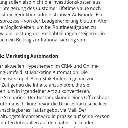
g sollen also nicht die Investitionskosten aus
r Steigerung des Customer Lifetime Value noch
ist die Reduktion administrativer Aufwände. Ein
sprozess – von der Leadgenerierung bis zum After-
tige Möglichkeiten, um bei Routineaufgaben zu
. die Leistung der Fachabteilungen steigern. Ein
auch ein Beitrag zur Rationalisierung von
ck: Marketing Automation
er aktuellen Hypethemen im CRM- und Online-
ng-Umfeld ist Marketing Automation. Die
ee ist simpel. Allen Stakeholdern genau zur
 Zeit genau die Inhalte anzubieten, die sie
en, um in irgendeiner Art zu konvertieren.
e Szenarien: Der Bestandskunde eines Officeshops
automatisch, kurz bevor die Druckerkartusche leer
n unschlagbares Kaufangebot via Mail. Der
altungsteilnehmer wird in präzise auf seine Person
mmten Intervallen auf den näher rückenden