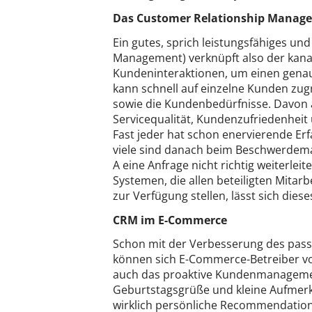
Das Customer Relationship Manag
Ein gutes, sprich leistungsfähiges un
Management) verknüpft also der kana
Kundeninteraktionen, um einen gen
kann schnell auf einzelne Kunden zu
sowie die Kundenbedürfnisse. Davon a
Servicequalität, Kundenzufriedenhei
Fast jeder hat schon enervierende 
viele sind danach beim Beschwerdeman
A eine Anfrage nicht richtig weiterlei
Systemen, die allen beteiligten Mitar
zur Verfügung stellen, lässt sich die
CRM im E-Commerce
Schon mit der Verbesserung des pas
können sich E-Commerce-Betreiber vo
auch das proaktive Kundenmanagement.
Geburtstagsgrüße und kleine Aufmerk
wirklich persönliche Recommendation