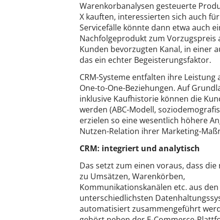
Warenkorbanalysen gesteuerte Produk
X kauften, interessierten sich auch 
Servicefälle könnte dann etwa auch e
Nachfolgeprodukt zum Vorzugspreis 
Kunden bevorzugten Kanal, in einer au
das ein echter Begeisterungsfaktor.
CRM-Systeme entfalten ihre Leistung 
One-to-One-Beziehungen. Auf Grundl
inklusive Kaufhistorie können die Kun
werden (ABC-Modell, soziodemografis
erzielen so eine wesentlich höhere A
Nutzen-Relation ihrer Marketing-Ma
CRM: integriert und analytisch
Das setzt zum einen voraus, dass die
zu Umsätzen, Warenkörben,
Kommunikationskanälen etc. aus den
unterschiedlichsten Datenhaltungss
automatisiert zusammengeführt wer
gehört neben der E-Commerce-Plattfo