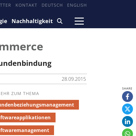
TTER
KONTAKT
DEUTSCH
ENGLISH
gie
Nachhaltigkeit
Commerce
Kundenbindung
28.09.2015
EHR ZUM THEMA
undenbeziehungsmanagement
ftwareapplikationen
oftwaremanagement