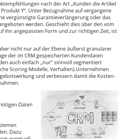
tempfehlungen nach der Art „Kunden die Artikel
für Produkt Y“. Unter Bezugnahme auf vergangene
ine vergünstigte Garantieverlängerung oder das
angeboten werden. Geschieht dies über den vom
f ihn angepassten Form und zur richtigen Zeit, ist
aber nicht nur auf der Ebene äußerst granularer
age der im CRM gespeicherten Kundendaten
den auch einfach „nur“ sinnvoll segmentiert
che Scoring-Modelle, Verhalten).Unternehmen
ngebotswirkung und verbessern damit die Kosten-
ßnahmen.
 nötigen Daten
ystemen
den. Dazu
rm eventuell