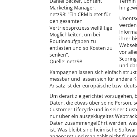
Termin
Daniel Becker, Content
hingewi
Marketing Manager,
netz98: "Ein CRM bietet für
Unentsc
den gesamten
werden 
Vertriebsprozess vielfältige
Informa
Möglichkeiten, um bei
ihrer b
Routineaufgaben zu
Webseit
entlasten und so Kosten zu
vor all
senken".
Scorin
Quelle: netz98
und dan
Kampagnen lassen sich einfach struktu
messbar und lassen sich für andere 
Ansatz ist der europäische bzw. deut
Um derart zielgerichtet vorzugehen, b
Daten, die etwas über seine Person, s
Customer Lifecycle und in seiner Cust
nur über ein ausgeklügeltes Webtra
Daten zusammengeführt werden, was 
ist. Was bleibt sind heimische Softw
angepasst und man zahlt nicht für unn