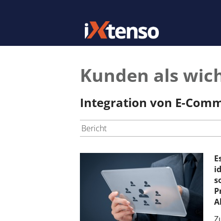
Kunden als wic
Integration von E-Com
Bericht
E
i
s
P
A
Z