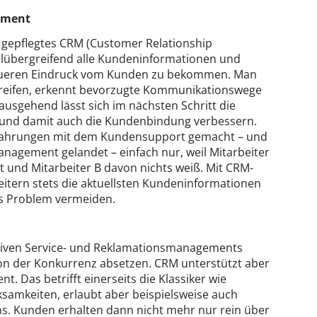
ement
d gepflegtes CRM (Customer Relationship
lübergreifend alle Kundeninformationen und
aueren Eindruck vom Kunden zu bekommen. Man
greifen, erkennt bevorzugte Kommunikationswege
usgehend lässt sich im nächsten Schritt die
t und damit auch die Kundenbindung verbessern.
Erfahrungen mit dem Kundensupport gemacht – und
agement gelandet – einfach nur, weil Mitarbeiter
tet und Mitarbeiter B davon nichts weiß. Mit CRM-
beitern stets die aktuellsten Kundeninformationen
ses Problem vermeiden.
siven Service- und Reklamationsmanagements
n der Konkurrenz absetzen. CRM unterstützt aber
 Das betrifft einerseits die Klassiker wie
samkeiten, erlaubt aber beispielsweise auch
s. Kunden erhalten dann nicht mehr nur rein über