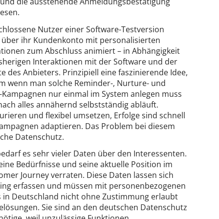
 und die ausstehende Anmeldungsbestätigung
esen.
hlossene Nutzer einer Software-Testversion
über ihr Kundenkonto mit personalisierten
tionen zum Abschluss animiert – in Abhängigkeit
isherigen Interaktionen mit der Software und der
e des Anbieters. Prinzipiell eine faszinierende Idee,
em wenn man solche Reminder-, Nurture- und
g-Kampagnen nur einmal im System anlegen muss
ach alles annähernd selbstständig abläuft.
rieren und flexibel umsetzen, Erfolge sind schnell
Kampagnen adaptieren. Das Problem bei diesem
sche Datenschutz.
edarf es sehr vieler Daten über den Interessenten.
eine Bedürfnisse und seine aktuelle Position im
omer Journey verraten. Diese Daten lassen sich
cking erfassen und müssen mit personenbezogenen
in Deutschland nicht ohne Zustimmung erlaubt
arelösungen. Sie sind an den deutschen Datenschutz
ötige, weil unzulässige Funktionen.