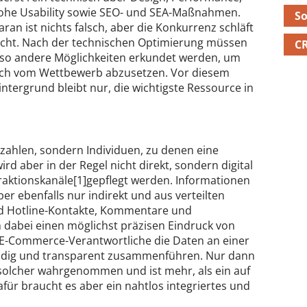
ohe Usability sowie SEO- und SEA-Maßnahmen.
S
aran ist nichts falsch, aber die Konkurrenz schläft
icht. Nach der technischen Optimierung müssen
C
lso andere Möglichkeiten erkundet werden, um
ich vom Wettbewerb abzusetzen. Vor diesem
intergrund bleibt nur, die wichtigste Ressource in
ahlen, sondern Individuen, zu denen eine
rd aber in der Regel nicht direkt, sondern digital
eraktionskanäle[1]gepflegt werden. Informationen
r ebenfalls nur indirekt und aus verteilten
und Hotline-Kontakte, Kommentare und
m dabei einen möglichst präzisen Eindruck von
E-Commerce-Verantwortliche die Daten an einer
tändig und transparent zusammenführen. Nur dann
 solcher wahrgenommen und ist mehr, als ein auf
afür braucht es aber ein nahtlos integriertes und