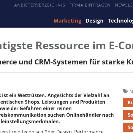
ANBIETERVERZEICHNIS
FIRMA EINTRAGEN
NEWSLE
Marketing
Design
Technolo
htigste Ressource im E-
merce und CRM-Systemen für starke 
M
s ist ein Wettrüsten. Angesichts der Vielzahl an
dentischen Shops, Leistungen und Produkten
K
owie der Gefahren einer reinen
reiskommunikation suchen Onlinehändler nach
So
lleinstellungsmerkmalen.
S
uerst rein technisch über Design, Performance,