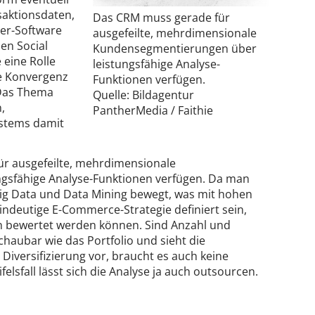
saktionsdaten,
Das CRM muss gerade für
ter-Software
ausgefeilte, mehrdimensionale
en Social
Kundensegmentierungen über
eine Rolle
leistungsfähige Analyse-
de Konvergenz
Funktionen verfügen.
 Das Thema
Quelle: Bildagentur
,
PantherMedia / Faithie
ystems damit
r ausgefeilte, mehrdimensionale
gsfähige Analyse-Funktionen verfügen. Da man
 Big Data und Data Mining bewegt, was mit hohen
eindeutige E-Commerce-Strategie definiert sein,
 bewertet werden können. Sind Anzahl und
haubar wie das Portfolio und sieht die
Diversifizierung vor, braucht es auch keine
lsfall lässt sich die Analyse ja auch outsourcen.