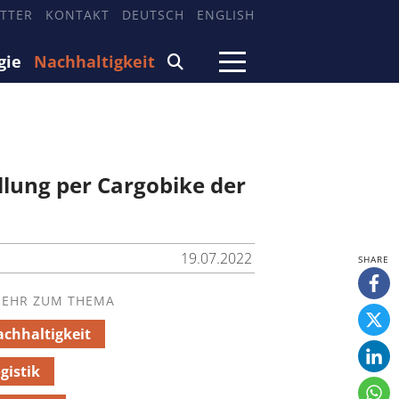
TTER
KONTAKT
DEUTSCH
ENGLISH
gie
Nachhaltigkeit
lung per Cargobike der
19.07.2022
EHR ZUM THEMA
chhaltigkeit
gistik