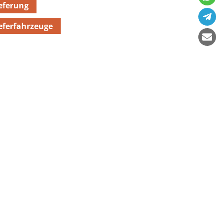
eferung
eferfahrzeuge