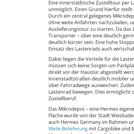
Eine innerstädtische Zustelltour per 
unmöglich. Einen Grund hierfür stellt
Durch ein zentral gelegenes Mikrodep
ohne weite Anfahrten nachzuladen, um
Auslieferungstour zu starten. Da das
Transporter – über eine deutlich ger
deutlich kürzer sein. Eine hohe Stoppd
Einsatz des Lastenrads auch wirtschaf
Dabei liegen die Vorteile für die Las
müssen sich keine Sorgen um Parkplä
direkt vor der Haustür abgestellt we
Innenstadtstraßen deutlich mobiler u
über Fahrradwege ausweichen. Zude
Lastenrad bewegen. Dies ermöglicht d
Zustellberuf.
Das Mikrodepot – eine Hermes eigene 
Fläche wurde von der Stadt Wiesbaden
auch Hermes Germany im Rahmen uns
Meile-Belieferung
mit Cargobike und Mi