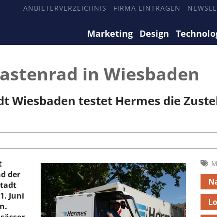
ANBIETERVERZEICHNIS
FIRMA EINTRAGEN
NEWSLE
Marketing
Design
Technolo
Lastenrad in Wiesbaden
t Wiesbaden testet Hermes die Zustel
t
M
ad der
Na
tadt
1. Juni
Lo
n.