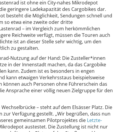
Lastenrad ist ohne ein City-nahes Mikrodepot
 die geringere Ladekapazität des Cargobikes dar.
ot besteht die Möglichkeit, Sendungen schnell und
 so etwa eine zweite oder dritte
 Lastenrad – im Vergleich zum herkömmlichen
ingere Reichweite verfügt, müssen die Touren auch
ichte ist an dieser Stelle sehr wichtig, um den
tlich zu gestalten.
tenrad-Nutzung auf der Hand: Die Zusteller*innen
tze in der Innenstadt machen, da das Cargobike
rden kann. Zudem ist es besonders in engen
nd kann etwaigen Verkehrsstaus beispielsweise
m können auch Personen ohne Führerschein das
ie Ansprache einer völlig neuen Zielgruppe für den
Wechselbrücke – steht auf dem Elsässer Platz. Die
 zur Verfügung gestellt. „Wir begrüßen, dass nun
eres gemeinsamen Pilotprojektes die
Letzte-
krodepot austestet. Die Zustellung ist nicht nur