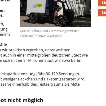
lsässer
Li
len
Li
rt.
ch,
tzung
Quelle: Tiefbau- und Vermessungsamt der
 einem
Landeshauptstadt Wiesbaden
Mile
en wir praktisch erproben, unter welchen
auch in einer mittelgroßen deutschen Stadt wie
 sich mit einer Millionenstadt wie etwa Berlin
dekapazität von ungefähr 90-120 Sendungen.
t weniger Päckchen und Paketen gestartet wird,
essive innerhalb des Testzeitraums bis Mitte
ot nicht möglich