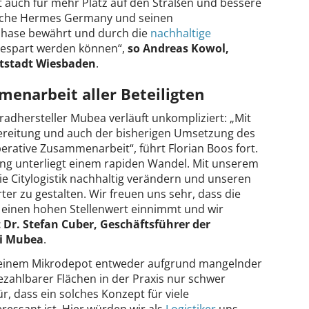
gt auch für mehr Platz auf den Straßen und bessere
nsche Hermes Germany und seinen
tphase bewährt und durch die
nachhaltige
ngespart werden können“,
so Andreas Kowol,
tstadt Wiesbaden
.
enarbeit aller Beteiligten
adhersteller Mubea verläuft unkompliziert: „Mit
ereitung und auch der bisherigen Umsetzung des
erative Zusammenarbeit“, führt Florian Boos fort.
lung unterliegt einem rapiden Wandel. Mit unserem
ie Citylogistik nachhaltig verändern und unseren
ter zu gestalten. Wir freuen uns sehr, dass die
 einen hohen Stellenwert einnimmt und wir
 Dr. Stefan Cuber, Geschäftsführer der
ei Mubea
.
t einem Mikrodepot entweder aufgrund mangelnder
zahlbarer Flächen in der Praxis nur schwer
, dass ein solches Konzept für viele
ressant ist. Hier würden wir als
Logistiker
uns