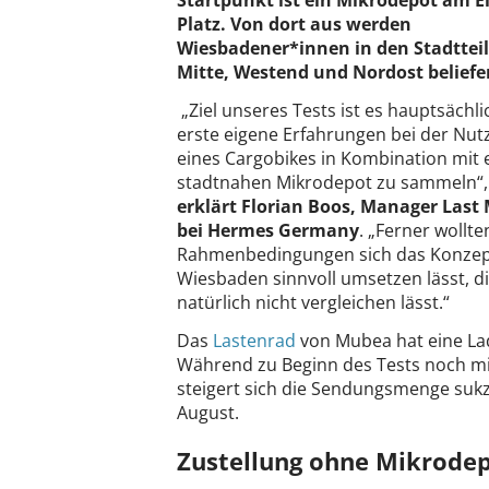
Startpunkt ist ein Mikrodepot am E
Platz. Von dort aus werden
Wiesbadener*innen in den Stadttei
Mitte, Westend und Nordost beliefe
„Ziel unseres Tests ist es hauptsächli
erste eigene Erfahrungen bei der Nu
eines Cargobikes in Kombination mit
stadtnahen Mikrodepot zu sammeln“,
erklärt Florian Boos, Manager Last 
bei Hermes Germany
. „Ferner wollt
Rahmenbedingungen sich das Konzept 
Wiesbaden sinnvoll umsetzen lässt, die
natürlich nicht vergleichen lässt.“
Das
Lastenrad
von Mubea hat eine La
Während zu Beginn des Tests noch mi
steigert sich die Sendungsmenge sukz
August.
Zustellung ohne Mikrodep