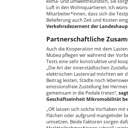
klima- und umweltfreundlich, sie sor
Luft in den Wohnquartieren. Ich wü
Mitarbeiter*innen, dass sich die Tes
Belieferung auch Zeit und Kosten ei
Verkehrsdezernent der Landeshaup
Partnerschaftliche Zusamm
Auch die Kooperation mit dem Lastenr
Mubea pflegen wir während der Vorb
Tests eine sehr konstruktive und koop
„Die Art der innerstädtischen Zustel
elektrischen Lastenrad möchten wir d
Beitrag leisten, Städte noch lebenswer
emissionsfreie Zustellung bei Hermes
gemeinsam in die Pedale treten“,
sagt
Geschäftseinheit Mikromobilität b
„Oft lassen sich solche Vorhaben mi
Flächen oder aufgrund mangelnder be
umsetzen. Beide Faktoren sorgen dafür
Marktteilnehmer*innen schnell uninte