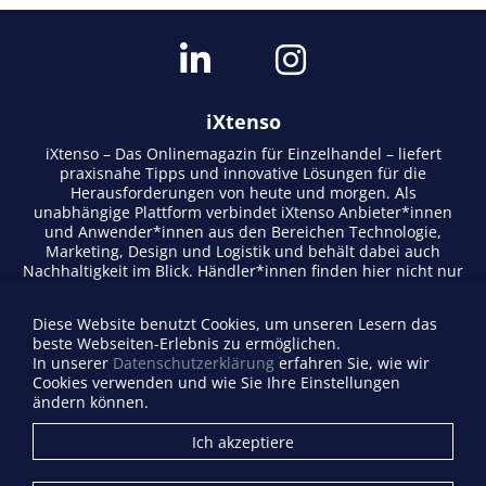
iXtenso
iXtenso – Das Onlinemagazin für Einzelhandel – liefert
praxisnahe Tipps und innovative Lösungen für die
Herausforderungen von heute und morgen. Als
unabhängige Plattform verbindet iXtenso Anbieter*innen
und Anwender*innen aus den Bereichen Technologie,
Marketing, Design und Logistik und behält dabei auch
Nachhaltigkeit im Blick. Händler*innen finden hier nicht nur
aktuelle Entwicklungen, sondern auch Inspiration durch
Expertenmeinungen und Erfolgsgeschichten. Mit einem
Diese Website benutzt Cookies, um unseren Lesern das
lebendigen Schreibstil und relevantem Content fördert das
beste Webseiten-Erlebnis zu ermöglichen.
Magazin den Austausch innerhalb der Retail-Community.
In unserer
Datenschutzerklärung
erfahren Sie, wie wir
Ob digitale Trends oder praktische Alltagstipps – iXtenso
Cookies verwenden und wie Sie Ihre Einstellungen
macht Wissen für den Handel zugänglich.
ändern können.
Anbieterverzeichnis
Ich akzeptiere
Firma eintragen