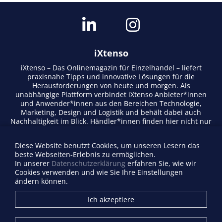
iXtenso
iXtenso – Das Onlinemagazin für Einzelhandel – liefert
praxisnahe Tipps und innovative Lösungen für die
Herausforderungen von heute und morgen. Als
unabhängige Plattform verbindet iXtenso Anbieter*innen
und Anwender*innen aus den Bereichen Technologie,
Marketing, Design und Logistik und behält dabei auch
Nachhaltigkeit im Blick. Händler*innen finden hier nicht nur
aktuelle Entwicklungen, sondern auch Inspiration durch
Expertenmeinungen und Erfolgsgeschichten. Mit einem
Diese Website benutzt Cookies, um unseren Lesern das
lebendigen Schreibstil und relevantem Content fördert das
beste Webseiten-Erlebnis zu ermöglichen.
Magazin den Austausch innerhalb der Retail-Community.
In unserer
Datenschutzerklärung
erfahren Sie, wie wir
Ob digitale Trends oder praktische Alltagstipps – iXtenso
Cookies verwenden und wie Sie Ihre Einstellungen
macht Wissen für den Handel zugänglich.
ändern können.
Anbieterverzeichnis
Ich akzeptiere
Firma eintragen
Mediadaten