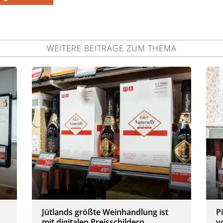
WEITERE BEITRÄGE ZUM THEMA
Jütlands größte Weinhandlung ist
P
mit digitalen Preisschildern
v