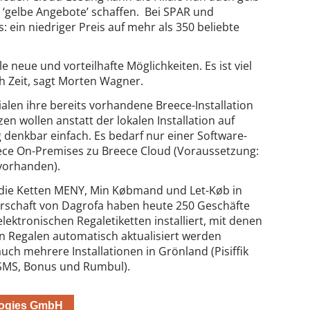
‘gelbe Angebote’ schaffen. Bei SPAR und
ein niedriger Preis auf mehr als 350 beliebte
e neue und vorteilhafte Möglichkeiten. Es ist viel
ch Zeit, sagt Morten Wagner.
ialen ihre bereits vorhandene Breece-Installation
en wollen anstatt der lokalen Installation auf
eg denkbar einfach. Es bedarf nur einer Software-
ce On-Premises zu Breece Cloud (Voraussetzung:
vorhanden).
m die Ketten MENY, Min Købmand und Let-Køb in
rschaft von Dagrofa haben heute 250 Geschäfte
lektronischen Regaletiketten installiert, mit denen
en Regalen automatisch aktualisiert werden
ch mehrere Installationen in Grönland (Pisiffik
 (SMS, Bonus und Rumbul).
ologies GmbH