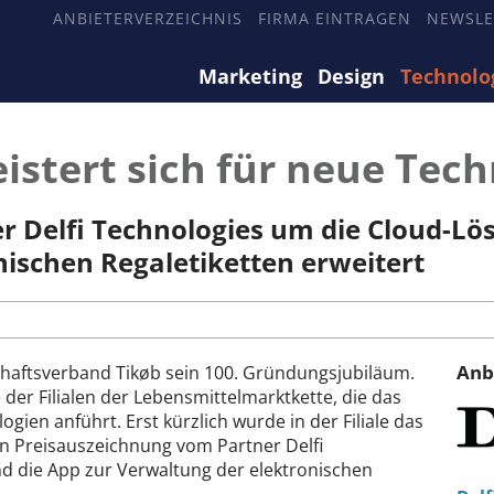
ANBIETERVERZEICHNIS
FIRMA EINTRAGEN
NEWSLE
Marketing
Design
Technolo
eistert sich für neue Tec
 Delfi Technologies um die Cloud-Lö
ischen Regaletiketten erweitert
Anb
chaftsverband Tikøb sein 100. Gründungsjubiläum.
 der Filialen der Lebensmittelmarktkette, die das
gien anführt. Erst kürzlich wurde in der Filiale das
n Preisauszeichnung vom Partner Delfi
d die App zur Verwaltung der elektronischen