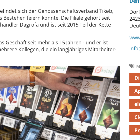
Del
efindet sich der Genossenschaftsverband Tikøb,
Dorf
 Bestehen feiern konnte. Die Filiale gehört seit
2423
ndler Dagrofa und ist seit 2015 Teil der Kette
Deu
www.
as Geschäft seit mehr als 15 Jahren - und er ist
info
mehrere Kollegen, die ein langjähriges Mitarbeiter-
M
Di
A
el
C
Pr