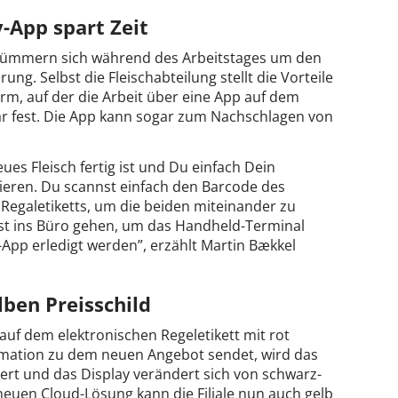
-App spart Zeit
 kümmern sich während des Arbeitstages um den
ng. Selbst die Fleischabteilung stellt die Vorteile
rm, auf der die Arbeit über eine App auf dem
ar fest. Die App kann sogar zum Nachschlagen von
eues Fleisch fertig ist und Du einfach Dein
ieren. Du scannst einfach den Barcode des
Regaletiketts, um die beiden miteinander zu
st ins Büro gehen, um das Handheld-Terminal
-App erledigt werden”, erzählt Martin Bækkel
ben Preisschild
uf dem elektronischen Regeletikett mit rot
ormation zu dem neuen Angebot sendet, wird das
iert und das Display verändert sich von schwarz-
 neuen Cloud-Lösung kann die Filiale nun auch gelb