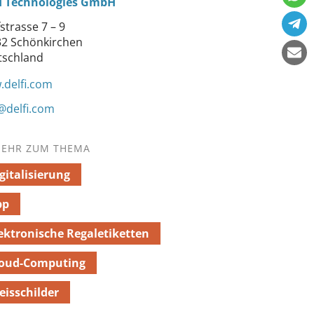
fi Technologies GmbH
strasse 7 – 9
2 Schönkirchen
tschland
delfi.com
@delfi.com
EHR ZUM THEMA
gitalisierung
pp
ektronische Regaletiketten
loud-Computing
eisschilder