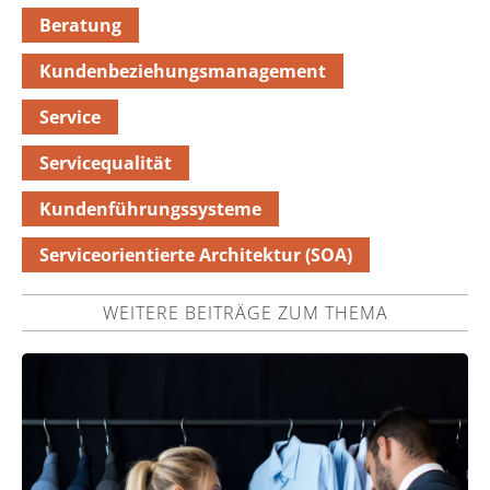
Beratung
Kundenbeziehungsmanagement
Service
Servicequalität
Kundenführungssysteme
Serviceorientierte Architektur (SOA)
WEITERE BEITRÄGE ZUM THEMA