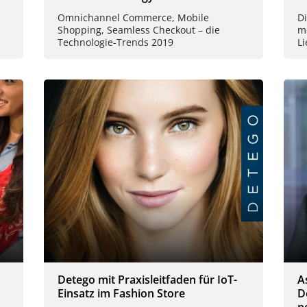
Omnichannel Commerce, Mobile
Di
Shopping, Seamless Checkout – die
m
Technologie-Trends 2019
Li
Detego mit Praxisleitfaden für IoT-
A
Einsatz im Fashion Store
D
n