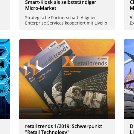
Smart-Kiosk als selbstständiger
C
Micro-Market
M
t
Strategische Partnerschaft: Allgeier
5.
Enterprise Services kooperiert mit Livello
E
retail trends 1/2019: Schwerpunkt
D
"Retail Technology"
L