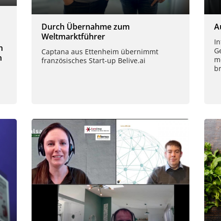
Durch Übernahme zum
A
Weltmarktführer
In
n
G
Captana aus Ettenheim übernimmt
n
m
französisches Start-up Belive.ai
b