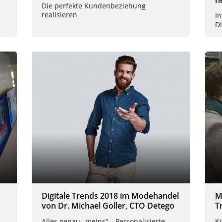
Die perfekte Kundenbeziehung
realisieren
I
Di
Digitale Trends 2018 im Modehandel
M
von Dr. Michael Goller, CTO Detego
T
Alles genau „meins“ – Personalisierte
Kü