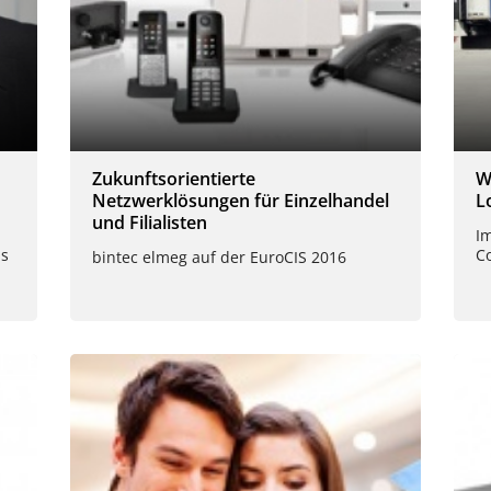
Zukunftsorientierte
W
Netzwerklösungen für Einzelhandel
L
und Filialisten
I
ls
C
bintec elmeg auf der EuroCIS 2016