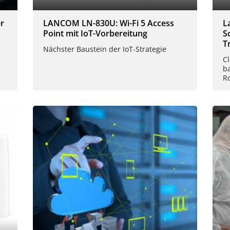
r
LANCOM LN-830U: Wi-Fi 5 Access
L
Point mit IoT-Vorbereitung
S
T
Nächster Baustein der IoT-Strategie
C
b
R