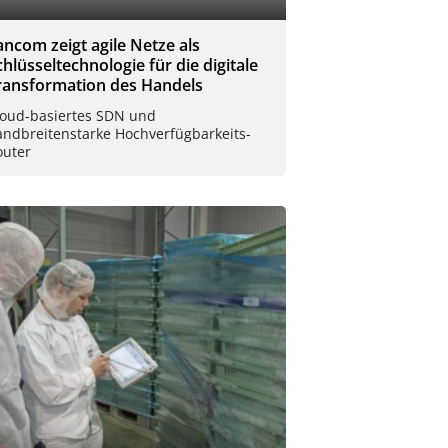
ancom zeigt agile Netze als
chlüsseltechnologie für die digitale
ransformation des Handels
loud-basiertes SDN und
andbreitenstarke Hochverfügbarkeits-
outer